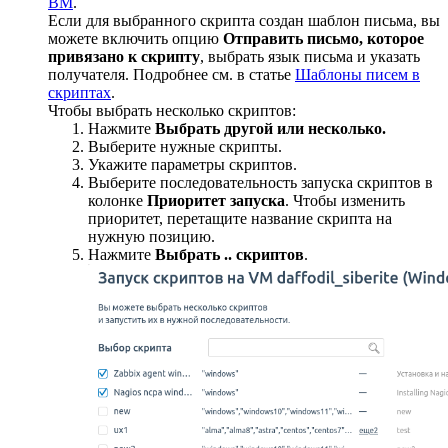
ВМ
.
Если для выбранного скрипта создан шаблон письма, вы
можете включить опцию
Отправить письмо, которое
привязано к скрипту
, выбрать язык письма и указать
получателя. Подробнее см. в статье
Шаблоны писем в
скриптах
.
Чтобы выбрать несколько скриптов:
Нажмите
Выбрать другой или несколько.
Выберите нужные скрипты.
Укажите параметры скриптов.
Выберите последовательность запуска скриптов в
колонке
Приоритет запуска
. Чтобы изменить
приоритет, перетащите название скрипта на
нужную позицию.
Нажмите
Выбрать .. скриптов
.