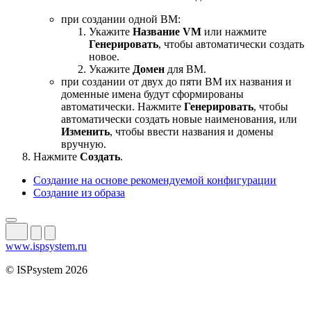
при создании одной ВМ:
Укажите
Название VM
или нажмите
Генерировать
, чтобы автоматически создать
новое.
Укажите
Домен
для ВМ.
при создании от двух до пяти ВМ их названия и
доменные имена будут сформированы
автоматически. Нажмите
Г
енерировать
, чтобы
автоматически создать новые наименования, или
Изменить
, чтобы ввести названия и домены
вручную.
Нажмите
Создать
.
Создание на основе рекомендуемой конфигурации
Создание из образа
www.ispsystem.ru
© ISPsystem 2026