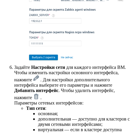
Задайте
Настройки сети
для каждого интерфейса ВМ.
Чтобы изменить настройки основного интерфейса,
нажмите
. Для настройки дополнительного
интерфейса выберите его параметры и нажмите
Добавить интерфейс
. Чтобы удалить интерфейс,
нажмите
.
Параметры сетевых интерфейсов:
Тип сети
:
основная;
дополнительная — доступно для кластеров с
двумя сетевыми интерфейсами;
виртуальная — если в кластере доступна