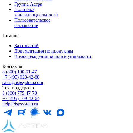
Группа Астра
Политика
конфиденциальности
Пользовательское
соглашение
Помощь
База знаний
Документация по продуктам
Вознаграждения за поиск уязвимости
Контакты
8 (800) 100⁠-⁠91⁠-⁠47
+7 (495) 023⁠-⁠42⁠-⁠88
sales@ispsystem.com
Тех. поддержка
8 (800) 775⁠-⁠47⁠-⁠78
+7 (495) 109⁠-⁠42⁠-⁠64
help@ispsystem.ru