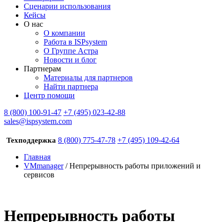
Сценарии использования
Кейсы
О нас
О компании
Работа в ISPsystem
О Группе Астра
Новости и блог
Партнерам
Материалы для партнеров
Найти партнера
Центр помощи
8 (800) 100-91-47
+7 (495) 023-42-88
sales@ispsystem.com
8 (800) 775-47-78
+7 (495) 109-42-64
Техподдержка
Главная
VMmanager
/ Непрерывность работы приложений и
сервисов
Непрерывность работы