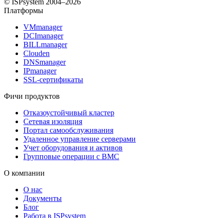
© ISPsystem 2004–2026
Платформы
VMmanager
DCImanager
BILLmanager
Clouden
DNSmanager
IPmanager
SSL-сертификаты
Фичи продуктов
Отказоустойчивый кластер
Сетевая изоляция
Портал самообслуживания
Удаленное управление серверами
Учет оборудования и активов
Групповые операции с BMC
О компании
О нас
Документы
Блог
Работа в ISPsystem