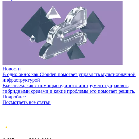
Новости
В одно окно: как Clouden помогает управлять мультиоблачной
инфраструктурой
Выясняем, как с помощью единого инструмента управлять
гибридными средами и какие проблемы это помогает решить.
Подробнее
Посмотреть все статьи