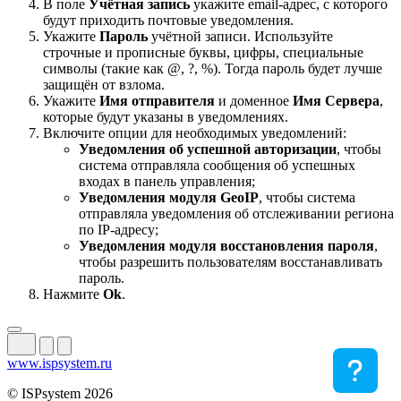
В поле
Учётная запись
укажите email-адрес, с которого
будут приходить почтовые уведомления.
Укажите
Пароль
учётной записи. Используйте
строчные и прописные буквы, цифры, специальные
символы (такие как @, ?, %). Тогда пароль будет лучше
защищён от взлома.
Укажите
Имя отправителя
и доменное
Имя Сервера
,
которые будут указаны в уведомлениях.
Включите опции для необходимых уведомлений:
Уведомления об успешной авторизации
, чтобы
система отправляла сообщения об успешных
входах в панель управления;
Уведомления модуля GeoIP
, чтобы система
отправляла уведомления об отслеживании региона
по IP-адресу;
Уведомления модуля восстановления пароля
,
чтобы разрешить пользователям восстанавливать
пароль.
Нажмите
Ok
.
www.ispsystem.ru
© ISPsystem 2026