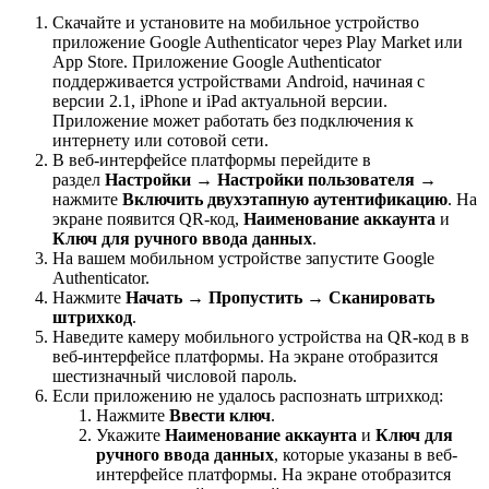
Скачайте и установите на мобильное устройство
приложение Google Authenticator через Play Market или
App Store. Приложение Google Authenticator
поддерживается устройствами Android, начиная с
версии 2.1, iPhone и iPad актуальной версии.
Приложение может работать без подключения к
интернету или сотовой сети.
В веб-интерфейсе платформы перейдите в
раздел
Настройки
→
Настройки пользователя
→
нажмите
Включить двухэтапную аутентификацию
. На
экране появится QR-код,
Наименование аккаунта
и
Ключ для ручного ввода данных
.
На вашем мобильном устройстве запустите Google
Authenticator.
Нажмите
Начать
→
Пропустить
→
Сканировать
штрихкод
.
Наведите камеру мобильного устройства на QR-код в в
веб-интерфейсе платформы. На экране отобразится
шестизначный числовой пароль.
Если приложению не удалось распознать штрихкод:
Нажмите
Ввести ключ
.
Укажите
Наименование аккаунта
и
Ключ для
ручного ввода данных
, которые указаны в веб-
интерфейсе платформы. На экране отобразится